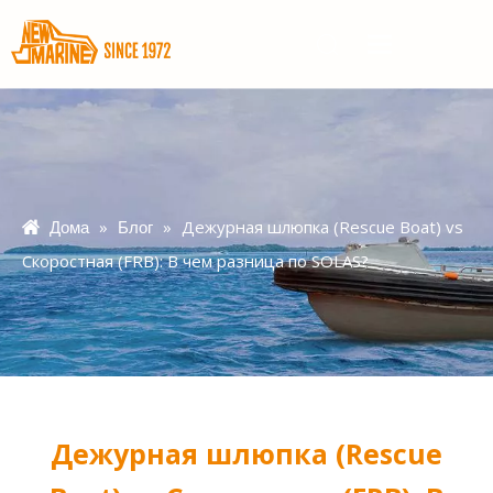
»
»
Дежурная шлюпка (Rescue Boat) vs
Дома
Блог
Скоростная (FRB): В чем разница по SOLAS?
Дежурная шлюпка (Rescue