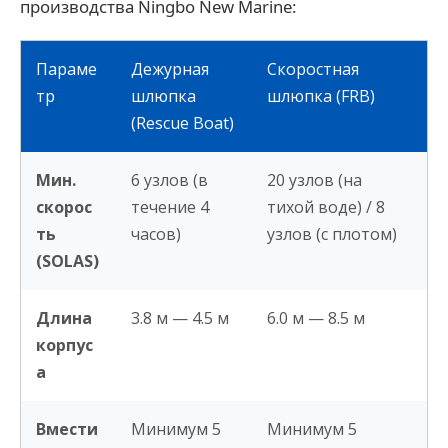
производства Ningbo New Marine:
Параме
Дежурная
Скоростная
тр
шлюпка
шлюпка (FRB)
(Rescue Boat)
Мин.
6 узлов (в
20 узлов (на
скорос
течение 4
тихой воде) / 8
ть
часов)
узлов (с плотом)
(SOLAS)
Длина
3.8 м — 4.5 м
6.0 м — 8.5 м
корпус
а
Вмести
Минимум 5
Минимум 5