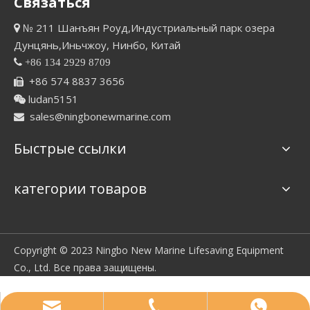
Связаться
№ 211 Шанъян Роуд,Индустриальный парк озера

Дунцянь,Иньчжоу, Нинбо, Китай

+86 134 2929 8709
+86 574 8837 3656

ludan5151

sales@ningbonewmarine.com

Быстрые ссылки
категории товаров
Copyright © 2023 Ningbo New Marine Lifesaving Equipment
Co., Ltd. Все права защищены.
sales@ningbonewmarine.com
86 134 2929 8709
+86 13429298709