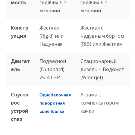
мость
сидячих + 1
сидячих + 1
лежачий
лежачий
Констр
Жесткая
Жесткая с
укция
(Rigid) или
надувным бортом
Надувная
(RIB) или Жесткая
Двигат
Подвесной
Стационарный
ель
(Outboard)
дизель + Водомет
25-40 HP
(Waterjet)
Спуско
А-рама с
Однобалочная
вое
компенсатором
поворотная
устрой
качки
шлюпбалка
ство