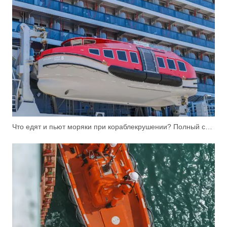
Что едят и пьют моряки при кораблекрушении? Полный список снабжения спасательной шлюпки (SOLAS)