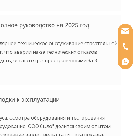
олное руководство на 2025 год
sales
улярное техническое обслуживание спасательной
86 134
, что аварии из-за технических отказов
едств, остаются распространёнными.За 3
+86 1
лодки к эксплуатации
уса, осмотра оборудования и тестирования
рудование, ООО было" делится своим опытом,
служивание важно, ведь статистика показыв