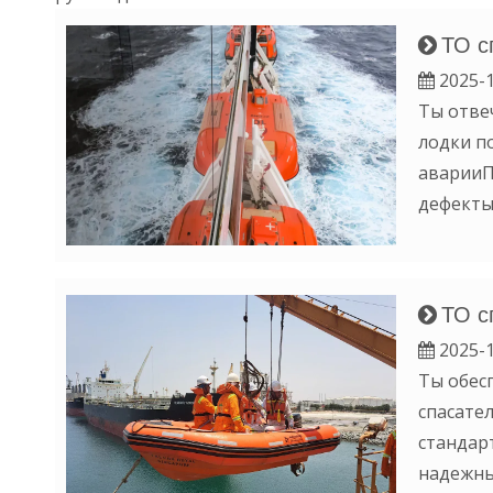
ТО с
2025-1
Ты отве
лодки п
аварииП
дефекты
ТО с
2025-1
Ты обес
спасате
стандар
надежны