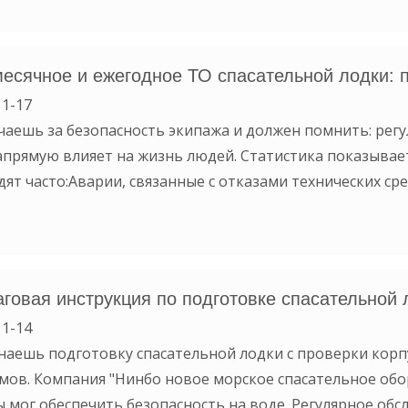
есячное и ежегодное ТО спасательной лодки: п
1-17
чаешь за безопасность экипажа и должен помнить: рег
апрямую влияет на жизнь людей. Статистика показывает
дят часто:Аварии, связанные с отказами технических ср
говая инструкция по подготовке спасательной 
1-14
наешь подготовку спасательной лодки с проверки корп
мов. Компания "Нинбо новое морское спасательное обо
ы мог обеспечить безопасность на воде. Регулярное об