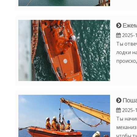
Ежем
2025-1
Ты отве
лодки н
происхо
Поша
2025-1
Ты начи
механиз
чтобы т