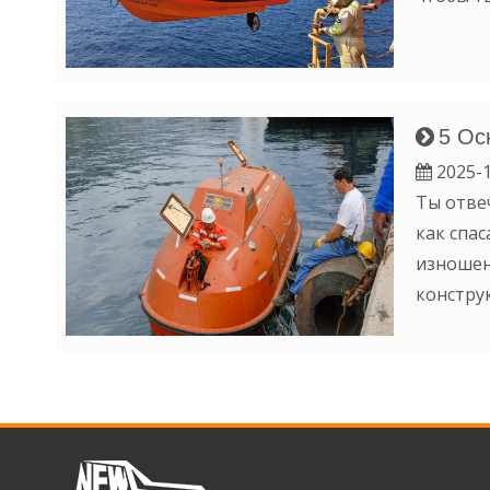
5 Ос
2025-1
Ты отве
как спа
изношен
констру