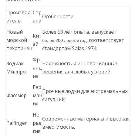
Производ
Стр
Особенности
итель
ана
Новый
Более 50 лет опыта, выпускает
Кит
морской
, соответствует
более 200 лодок в год
ай
пехотинец
стандартам Solas 1974.
Фр
Зодиак
Надежность и инновационные
анц
Милпро
решения для любых условий.
ия
Гер
Прочные лодки для экстремальных
Фассмер
ман
ситуаций.
ия
Но
Современные материалы и высокая
Palfinger
рве
вместимость.
гия