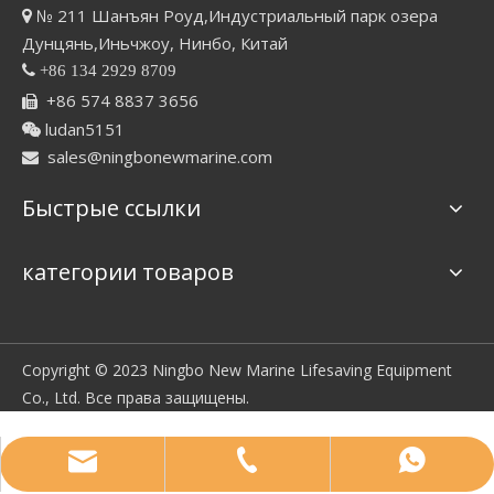
№ 211 Шанъян Роуд,Индустриальный парк озера

Дунцянь,Иньчжоу, Нинбо, Китай

+86 134 2929 8709
+86 574 8837 3656

ludan5151

sales@ningbonewmarine.com

Быстрые ссылки
категории товаров
Copyright © 2023 Ningbo New Marine Lifesaving Equipment
Co., Ltd. Все права защищены.
sales@ningbonewmarine.com
86 134 2929 8709
+86 13429298709