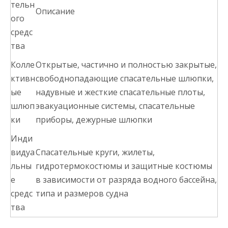
тельн
Описание
ого
средс
тва
Колле
Открытые, частично и полностью закрытые,
ктивн
свободнопадающие спасательные шлюпки,
ые
надувные и жесткие спасательные плоты,
шлюп
эвакуационные системы, спасательные
ки
приборы, дежурные шлюпки
Инди
видуа
Спасательные круги, жилеты,
льны
гидротермокостюмы и защитные костюмы
е
в зависимости от разряда водного бассейна,
средс
типа и размеров судна
тва